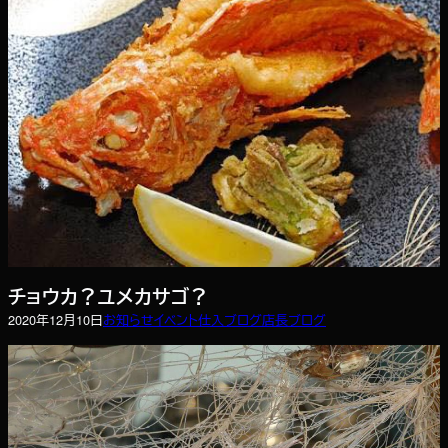
チョウカ？ユメカサゴ？
2020年12月10日
お知らせ
イベント
仕入ブログ
店長ブログ