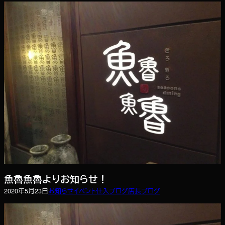
魚魯魚魯よりお知らせ！
2020年5月23日
お知らせ
イベント
仕入ブログ
店長ブログ