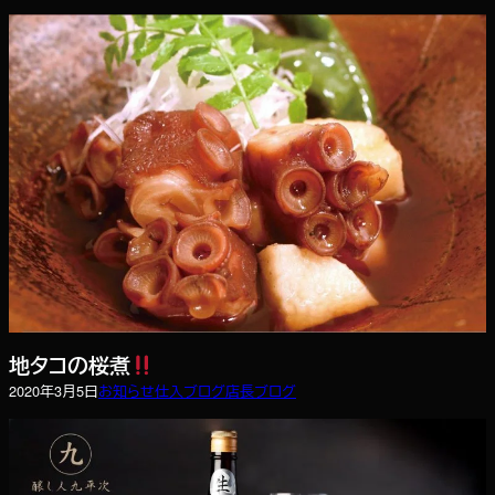
地タコの桜煮
2020年3月5日
お知らせ
仕入ブログ
店長ブログ