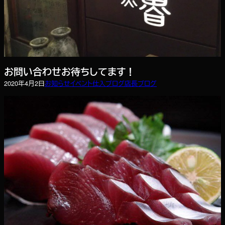
お問い合わせお待ちしてます！
2020年4月2日
お知らせ
イベント
仕入ブログ
店長ブログ