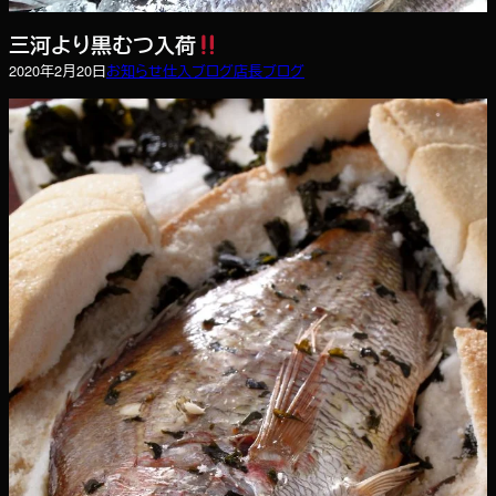
三河より黒むつ入荷
2020年2月20日
お知らせ
仕入ブログ
店長ブログ