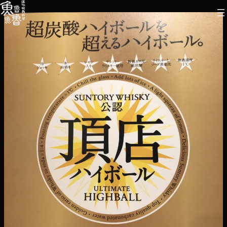
内
容
を
ス
キ
ッ
プ