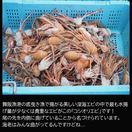
舞阪漁港の底曳き漁で揚がる美しい深海エビの中で最も水揚
げ量が少なくは貴重なエビがこの「コシオリエビ」です！
尾の先を内側に曲げていることから名づけられています。
海老はみんな曲がってるんですけどね…