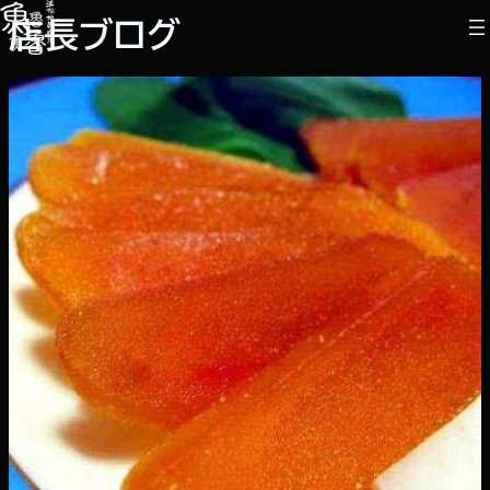
内
店長ブログ
容
を
ス
キ
ッ
プ