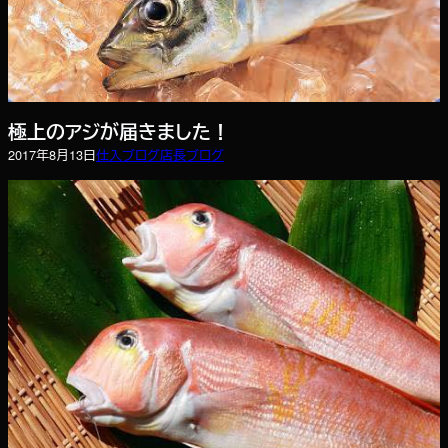
極上のアジが届きました！
2017年8月13日
仕入ブログ
店長ブログ