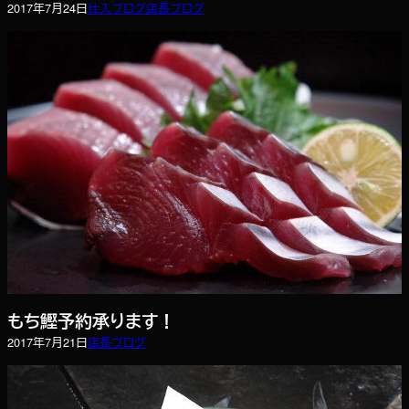
2017年7月24日
仕入ブログ
店長ブログ
もち鰹予約承ります！
2017年7月21日
店長ブログ