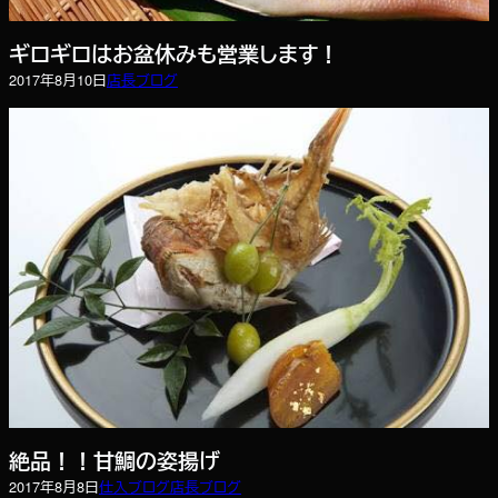
ギロギロはお盆休みも営業します！
2017年8月10日
店長ブログ
絶品！！甘鯛の姿揚げ
2017年8月8日
仕入ブログ
店長ブログ