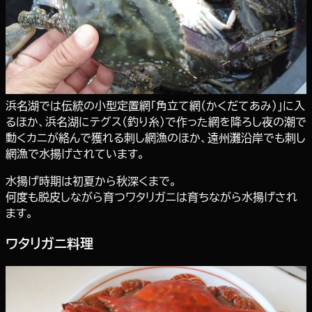
浜名湖では伝統の小型定置網「角立て網（かくだてあみ）」に入
るほか、浜名湖にテグス（釣り糸）で作った網を降ろし夜の潮で
動くカニが絡んで獲れる刺し網漁のほか、遠州灘沿岸でも刺し
網漁で水揚げされています。
水揚げ時期は初夏から秋深くまで。
何度も脱皮しながら育つワタリガニは育ちながら水揚げされ
ます。
ワタリガニ料理