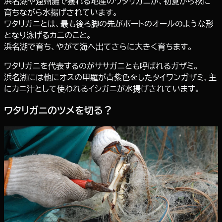
浜名湖や遠州灘で獲れる地産のワタリガニが、初夏から秋に
育ちながら水揚げされています。
ワタリガニとは、最も後ろ脚の先がボートのオールのような形
となり泳げるカニのこと。
浜名湖で育ち、やがて海へ出てさらに大きく育ちます。
ワタリガニを代表するのがササガニとも呼ばれるガザミ。
浜名湖には他にオスの甲羅が青紫色をしたタイワンガザミ、主
にカニ汁として使われるイシガニが水揚げされています。
ワタリガニのツメを切る？