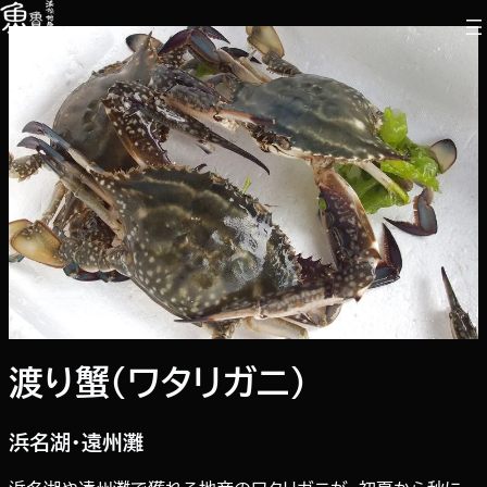
内
容
を
ス
キ
ッ
プ
渡り蟹（ワタリガニ）
浜名湖・遠州灘