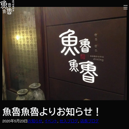
内
容
を
ス
キ
ッ
プ
魚魯魚魯よりお知らせ！
2020年5月23日
お知らせ
, 
イベント
, 
仕入ブログ
, 
店長ブログ