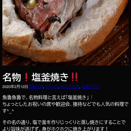
名物
塩釜焼き
2020年2月12日
お知らせ
, 
イベント
, 
仕入ブログ
, 
店長ブログ
魚魯魚魯で、名物料理と言えば「塩釜焼き」
ちょっとしたお祝いの席や歓迎会、接待などでも人気の料理で
す^_^
その名の通り、塩で釜を作りじっくりと蒸し焼きにすることで
より旨味が逃げず、身がホクホクに焼き上がります！