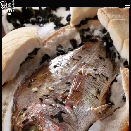
内
容
を
ス
キ
ッ
プ