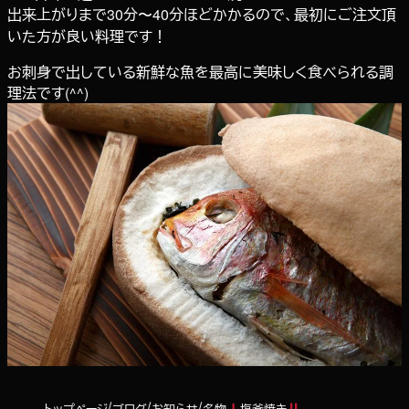
出来上がりまで30分〜40分ほどかかるので、最初にご注文頂
いた方が良い料理です！
お刺身で出している新鮮な魚を最高に美味しく食べられる調
理法です(^^)
トップページ
ブログ
お知らせ
名物
塩釜焼き