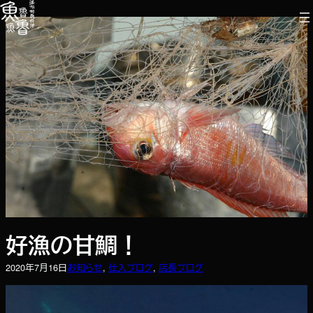
内
容
を
ス
キ
ッ
プ
好漁の甘鯛！
2020年7月16日
お知らせ
, 
仕入ブログ
, 
店長ブログ