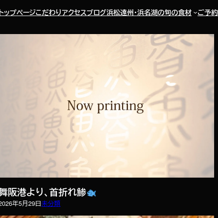
トップページ
こだわり
アクセス
ブログ
浜松遠州・浜名湖の旬の食材
ご予約
舞阪港より、首折れ鯵
2026年5月29日
未分類