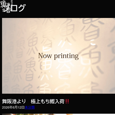
内
ブログ
容
を
ス
キ
ッ
プ
舞阪港より 極上もち鰹入荷
2026年6月12日
未分類