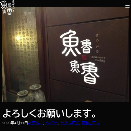
内
容
を
ス
キ
ッ
プ
よろしくお願いします。
2020年4月11日
お知らせ
, 
イベント
, 
仕入ブログ
, 
店長ブログ