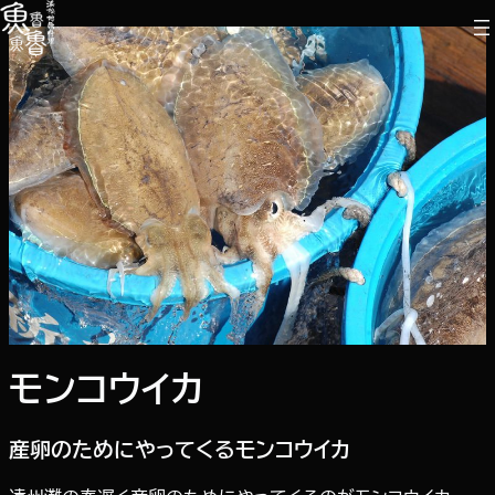
内
容
を
ス
キ
ッ
プ
モンコウイカ
産卵のためにやってくるモンコウイカ