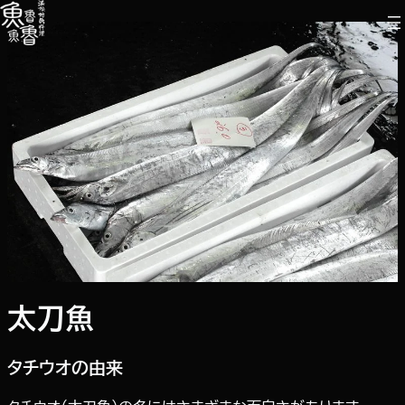
内
容
を
ス
キ
ッ
プ
太刀魚
タチウオの由来