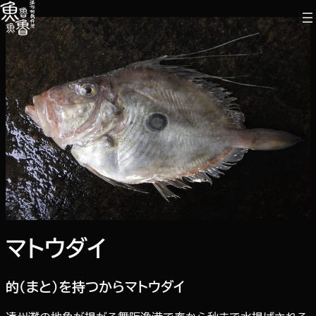
内
容
を
ス
キ
ッ
プ
マトウダイ
的（まと）を持つからマトウダイ