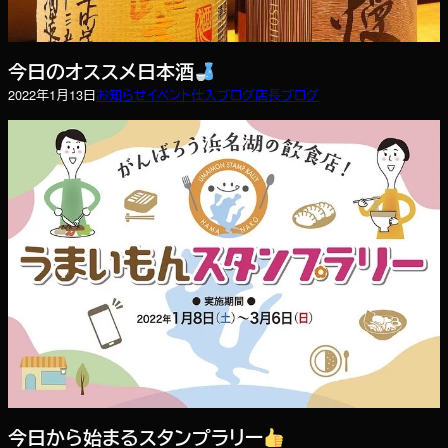
今日のオススメ日本酒
2022年1月13日
お知らせ
イベント
仕入ブログ
店長ブログ
今日から始まるスタンプラリー