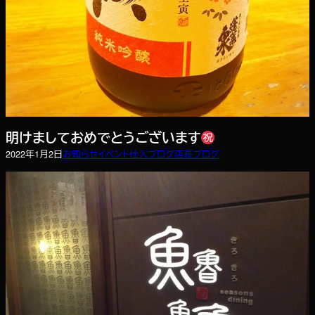
明けましておめでとうございます
2022年1月2日
お知らせ
イベント
仕入ブログ
店長ブログ