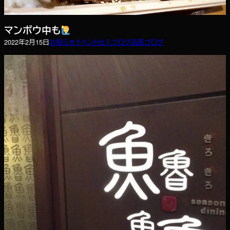
マンボウ中も
2022年2月15日
お知らせ
イベント
仕入ブログ
店長ブログ