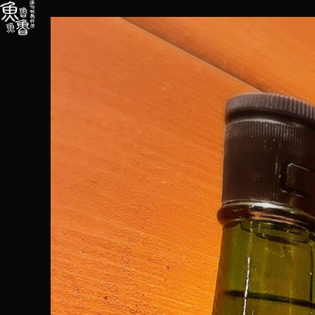
内
容
を
ス
キ
ッ
プ