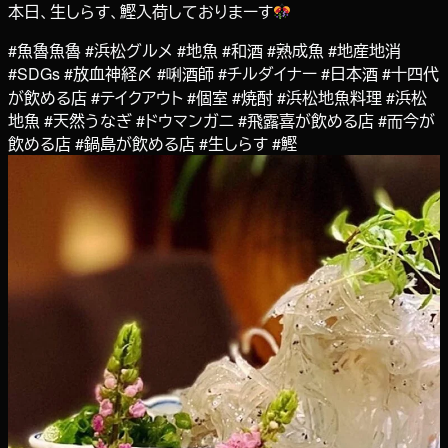
本日、生しらす、鰹入荷しておりまーす
#魚魯魚魯 #浜松グルメ #地魚 #和酒 #熟成魚 #地産地消
#SDGs #放血神経〆 #唎酒師 #チルダイナー #日本酒 #十四代
が飲める店 #テイクアウト #個室 #焼酎 #浜松地魚料理 #浜松
地魚 #天然うなぎ #ドウマンガニ #飛露喜が飲める店 #而今が
飲める店 #鍋島が飲める店 #生しらす #鰹