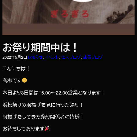
お祭り期間中は！
2022年5月2日
お知らせ
, 
イベント
, 
仕入ブログ
, 
店長ブログ
こんにちは！
髙栁です
本日より3日間は15:00〜22:00営業となります！
浜松祭りの凧揚げを見に行った帰り！
凧揚げをしてきた祭り関係者の皆様！
お待ちしております