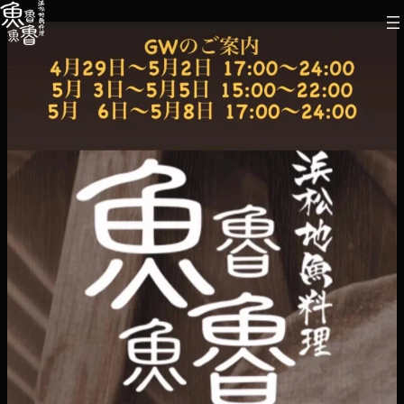
内
容
を
ス
キ
ッ
プ