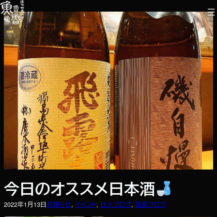
内
容
を
ス
キ
ッ
プ
今日のオススメ日本酒
2022年1月13日
お知らせ
, 
イベント
, 
仕入ブログ
, 
店長ブログ