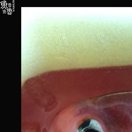
内
容
を
ス
キ
ッ
プ