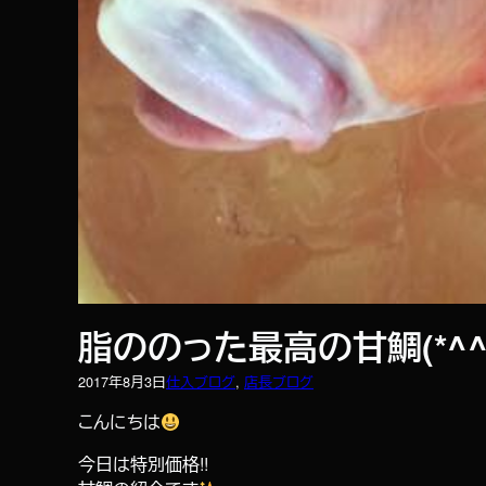
脂ののった最高の甘鯛(*^^*
2017年8月3日
仕入ブログ
, 
店長ブログ
こんにちは
今日は特別価格!!