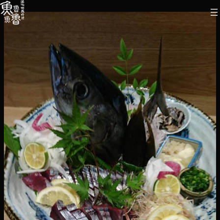
内
容
を
ス
キ
ッ
プ