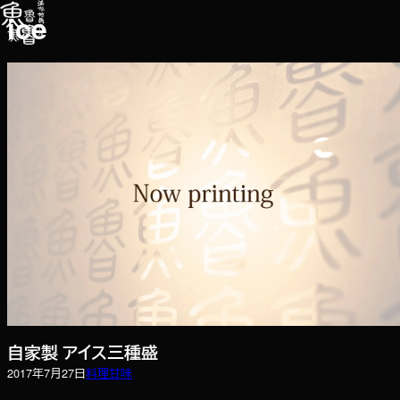
内
ice
容
を
ス
キ
ッ
プ
自家製 アイス三種盛
2017年7月27日
料理
甘味