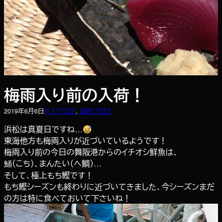
梅雨入り前の入荷！
2019年6月6日
仕入ブログ
, 
店長ブログ
浜松は真夏日ですね…
東海他方も梅雨入りが近づいているようです！
梅雨入り前の今日の舞阪港からのイチオシ鮮魚は、
鯒（こち）、まんたい（へ鯛）…
そして、極上もち鰹です！
もち鰹シーズンも終わりに近づいてきました、今シーズンまだ
の方は特に食べておいて下さいね！