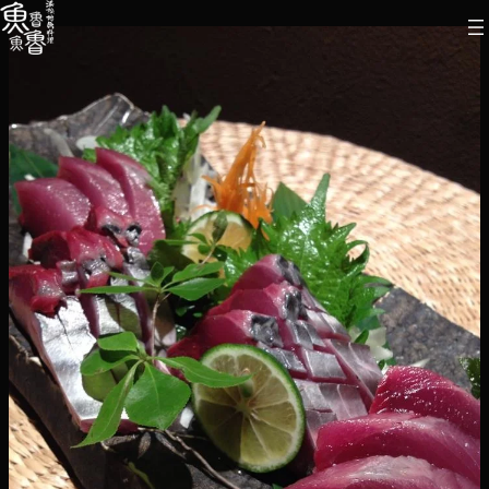
内
容
を
ス
キ
ッ
プ