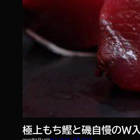
極上もち鰹と磯自慢のＷ
2019年5月13日
仕入ブログ
, 
店長ブログ