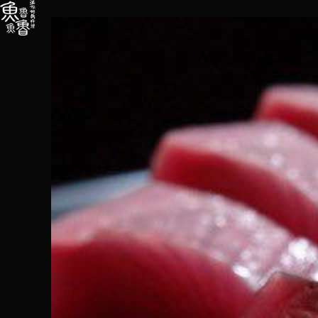
内
容
を
ス
キ
ッ
プ