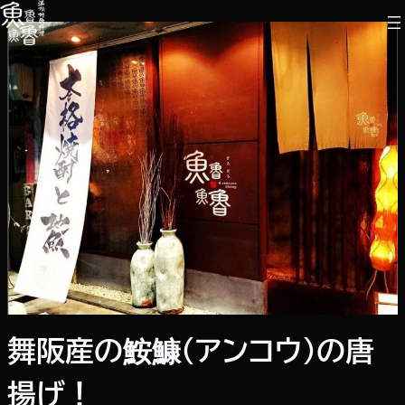
内
容
を
ス
キ
ッ
プ
舞阪産の鮟鱇（アンコウ）の唐
揚げ！