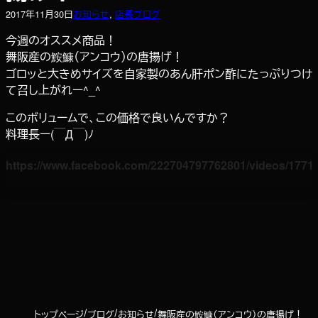
2017年11月30日
お知らせ
, 
店長ブログ
今週のオススメ商品！
舞阪産の鮟鱇（アンコウ）の唐揚げ！
ゴロッと大きめサイズを自家製のあん肝ポン酢にたっぷりつけ
て召し上がれー^_^
このボリュームで、この価格で良いんですか？
料理長ー(￣Д￣)ﾉ
https://www.facebook.com/222704797762801/videos/1771
トップページ
ブログ
お知らせ
舞阪産の鮟鱇（アンコウ）の唐揚げ！