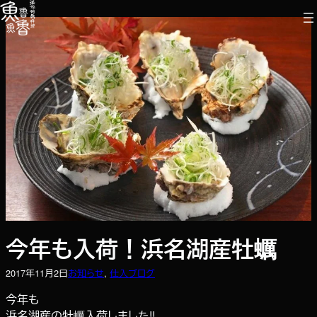
内
容
を
ス
キ
ッ
プ
今年も入荷！浜名湖産牡蠣
2017年11月2日
お知らせ
, 
仕入ブログ
今年も
浜名湖産の牡蠣入荷しました!!