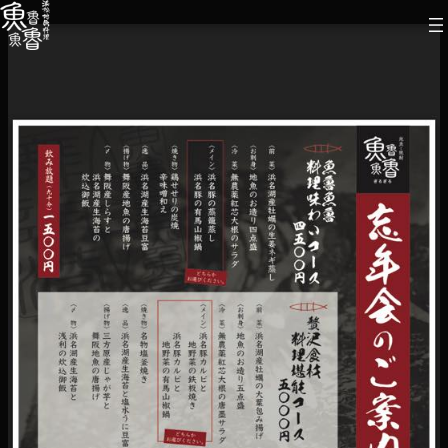
内
容
を
ス
キ
ッ
プ