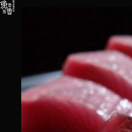
内
容
を
ス
キ
ッ
プ