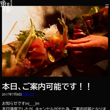
内
容
を
ス
キ
ッ
プ
本日、ご案内可能です！！
2017年7月8日
お知らせ
お知らせですm(_ _)m
本日満席でしたが、キャンセルが出た為、ご案内可能となりま