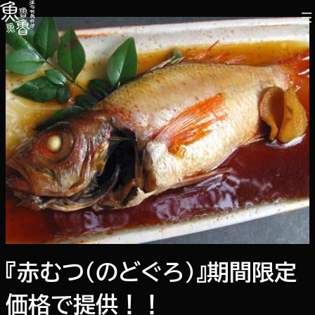
内
容
を
ス
キ
ッ
プ
『赤むつ（のどぐろ）』期間限定
価格で提供！！