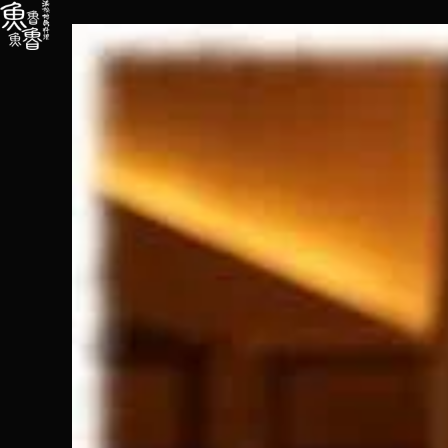
内
容
を
ス
キ
ッ
プ