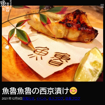
内
容
を
ス
キ
ッ
プ
魚魯魚魯の西京漬け
2021年12月9日
お知らせ
, 
イベント
, 
仕入ブログ
, 
店長ブログ