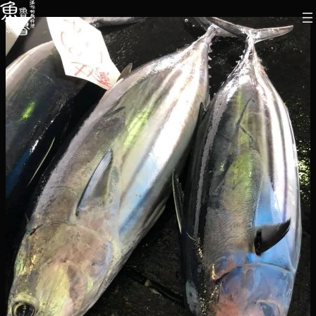
内
容
を
ス
キ
ッ
プ