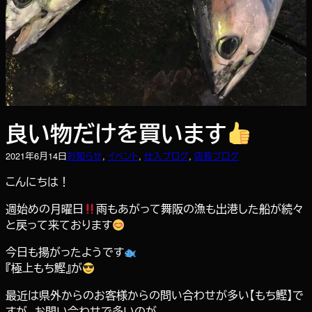
良い物だけを買います
2021年6月14日
お知らせ
, 
イベント
, 
仕入ブログ
, 
店長ブログ
こんにちは！
週始めの月曜日
雨もあがって舞阪の漁も出港した船が続々
と戻って来ております
今日も揚がったようです
『極上もち鰹』が
最近は県外からのお客様からの問い合わせが多い【もち鰹】で
すが、お問い合わせで多いのが、