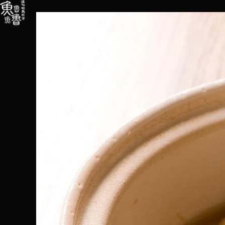
内
容
を
ス
キ
ッ
プ