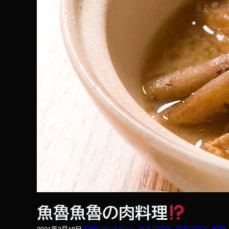
魚魯魚魯の肉料理
2021年3月18日
お知らせ
, 
イベント
, 
仕入ブログ
, 
店長ブログ
, 
料理