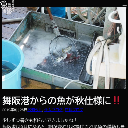
内
容
を
ス
キ
ッ
プ
舞阪港からの魚が秋仕様に
2019年8月26日
お知らせ
, 
仕入ブログ
, 
店長ブログ
少しずつ暑さも和らいできましたね！
舞阪港は9月になると、網が変わり水揚げされる魚の種類も豊