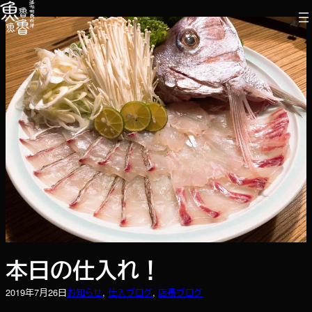
内
容
を
ス
キ
ッ
プ
本日の仕入れ！
2019年7月26日
お知らせ
, 
仕入ブログ
, 
店長ブログ