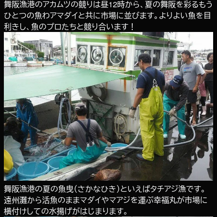
舞阪漁港のアカムツの競りは昼12時から、夏の舞阪を彩るもう
ひとつの魚わアマダイと共に市場に並びます。よりよい魚を目
利きし、魚のプロたちと競り合います！
舞阪漁港の夏の魚曳（さかなひき）といえばタチアジ漁です。
遠州灘から活魚のままマダイやマアジを運ぶ幸福丸が市場に
横付けしての水揚げがはじまります。