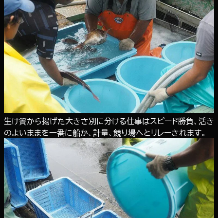
生け簀から揚げた大きさ別に分ける仕事はスピード勝負、活き
のよいままを一番に船か、計量、競り場へとリレーされます。