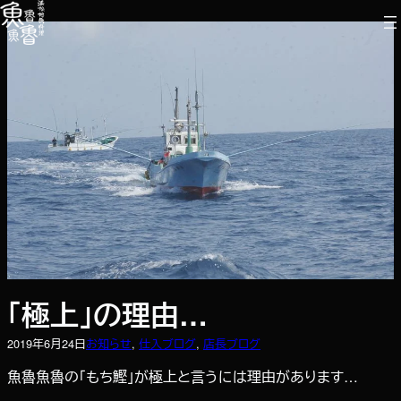
内
容
を
ス
キ
ッ
プ
「極上」の理由…
2019年6月24日
お知らせ
, 
仕入ブログ
, 
店長ブログ
魚魯魚魯の「もち鰹」が極上と言うには理由があります…