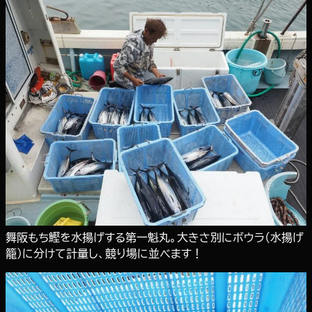
舞阪もち鰹を水揚げする第一魁丸。大きさ別にボウラ（水揚げ
籠）に分けて計量し、競り場に並べます！