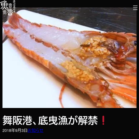
内
容
を
ス
キ
ッ
プ
舞阪港、底曳漁が解禁
2018年9月3日
お知らせ