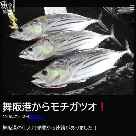
内
容
を
ス
キ
ッ
プ
舞阪港からモチガツオ
2018年7月13日
お知らせ
舞阪港の仕入れ部隊から連絡がありました！