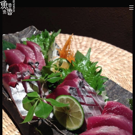
内
容
を
ス
キ
ッ
プ