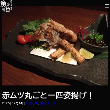
内
容
を
ス
キ
ッ
プ
赤ムツ丸ごと一匹姿揚げ！
2017年12月14日
お知らせ
, 
店長ブログ