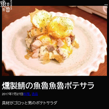
内
容
を
ス
キ
ッ
プ
燻製鯖の魚魯魚魯ポテサラ
2017年7月27日
料理
, 
逸品
具材がゴロッと男のポテトサラダ