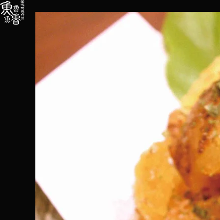
内
容
を
ス
キ
ッ
プ