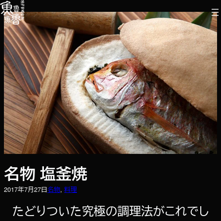
内
容
を
ス
キ
ッ
プ
名物 塩釜焼
2017年7月27日
名物
, 
料理
たどりついた究極の調理法がこれでし