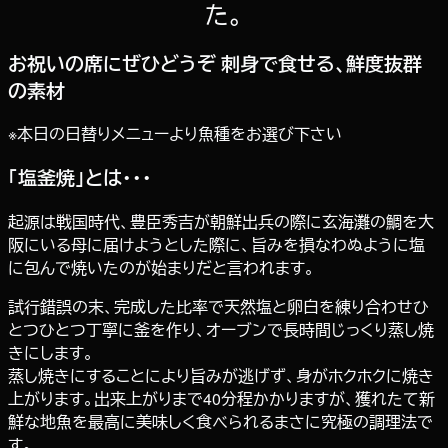
た。
お祝いの席にぜひどうぞ 刺身で食せる、鮮度抜群
の素材
※本日の日替りメニューより魚種をお選び下さい
「塩釜焼」とは・・・
起源は戦国時代、豊臣秀吉が朝鮮出兵の際に玄海灘の鯛を大
阪にいる母に届けようとした際に、旨みを損なわぬように塩
に包んで焼いたのが始まりだと言われます。
試行錯誤の末、完成した比率で天然塩と卵白を練り合わせひ
とつひとつ丁寧に釜を作り、オーブンで長時間じっくり蒸し焼
きにします。
蒸し焼きにすることにより旨みが逃げず、身がホクホクに焼き
上がります。出来上がりまで40分程かかりますが、獲れたて新
鮮な地魚を最高に美味しく食べられるまさに究極の調理法で
す。