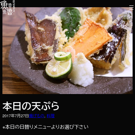
内
容
を
ス
キ
ッ
プ
本日の天ぷら
2017年7月27日
揚げもの
, 
料理
※本日の日替りメニューよりお選び下さい