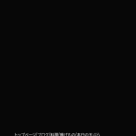
トップページ
ブログ
料理
揚げもの
本日の天ぷら