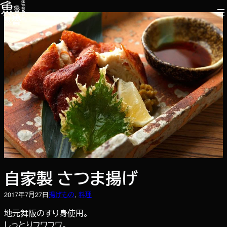
内
容
を
ス
キ
ッ
プ
自家製 さつま揚げ
2017年7月27日
揚げもの
, 
料理
地元舞阪のすり身使用。
しっとりフワフワ。