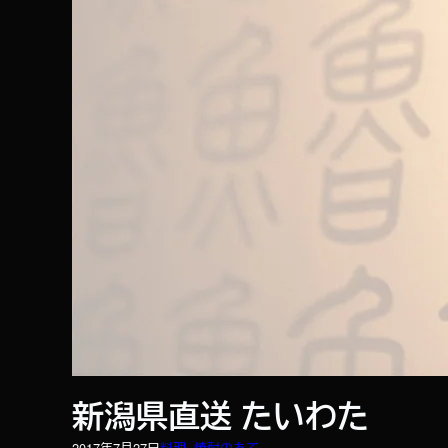
新潟県直送 たいわた
2017年7月27日
料理
, 
焼酎のあて