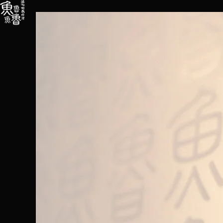
内
容
を
ス
キ
ッ
プ