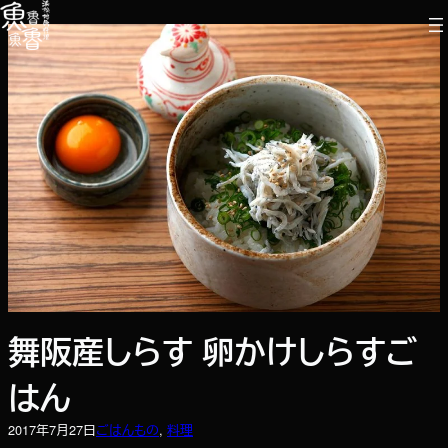
内
容
を
ス
キ
ッ
プ
舞阪産しらす 卵かけしらすご
はん
2017年7月27日
ごはんもの
, 
料理