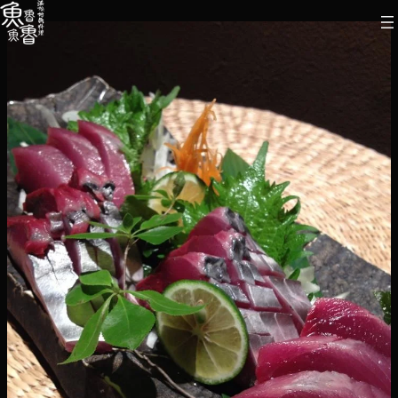
内
容
を
ス
キ
ッ
プ