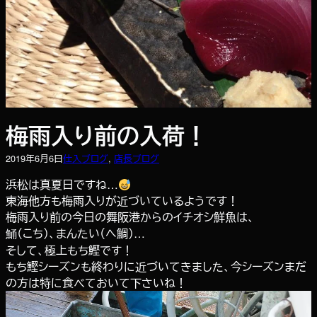
梅雨入り前の入荷！
2019年6月6日
仕入ブログ
, 
店長ブログ
浜松は真夏日ですね…
東海他方も梅雨入りが近づいているようです！
梅雨入り前の今日の舞阪港からのイチオシ鮮魚は、
鯒（こち）、まんたい（へ鯛）…
そして、極上もち鰹です！
もち鰹シーズンも終わりに近づいてきました、今シーズンまだ
の方は特に食べておいて下さいね！