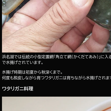
浜名湖では伝統の小型定置網「角立て網（かくだてあみ）」に入
で水揚げされています。
水揚げ時期は初夏から秋深くまで。
何度も脱皮しながら育つワタリガニは育ちながら水揚げされま
ワタリガニ料理