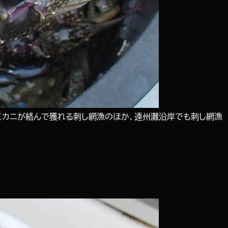
動くカニが絡んで獲れる刺し網漁のほか、遠州灘沿岸でも刺し網漁