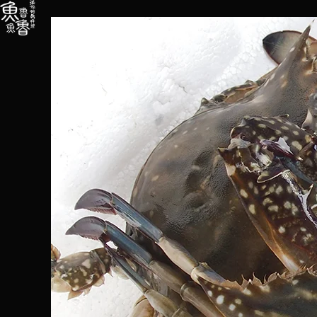
内
容
を
ス
キ
ッ
プ