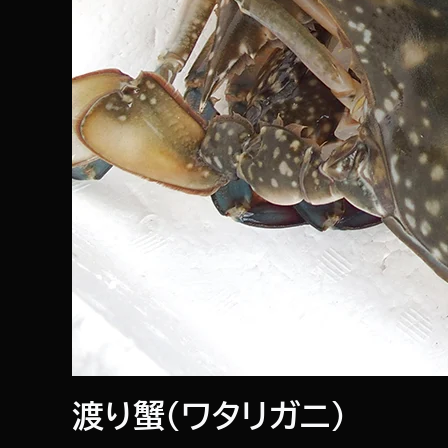
渡り蟹（ワタリガニ）