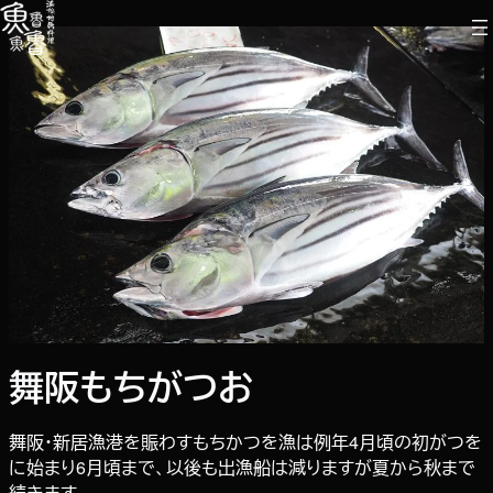
内
容
を
ス
キ
ッ
プ
舞阪もちがつお
舞阪・新居漁港を賑わすもちかつを漁は例年4月頃の初がつを
に始まり6月頃まで、以後も出漁船は減りますが夏から秋まで
続きます。