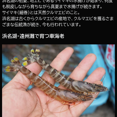
浜名湖の初夏、地エビであるサイマキの水揚げが始まり、何度
も脱皮しながら育ちながら真夏まで水揚げが続きます。
サイマキ（細巻）とは天然クルマエビのこと。
浜名湖は古くからクルマエビの産地で、クルマエビを獲るさま
ざまな伝統漁が続き、今も行われています。
浜名湖・遠州灘で育つ車海老